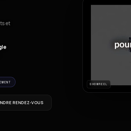
ts et
gle
EMENT
SHOWREEL
NDRE RENDEZ-VOUS