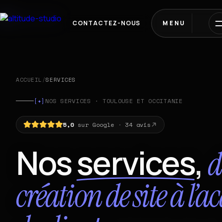
CONTACTEZ-NOUS
MENU
ACCUEIL
/
SERVICES
[✦]
NOS SERVICES · TOULOUSE ET OCCITANIE
5,0
sur Google
·
34 avis
Nos
services
,
d
création de site à l’a