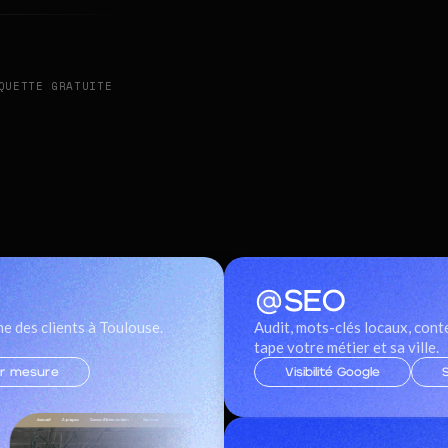
QUETTE GRATUITE
Nos services
SEO
e des clients à Toulouse.
Audit, mots-clés locaux, conte
tape votre métier et sa ville.
r mesure
Visibilité Google