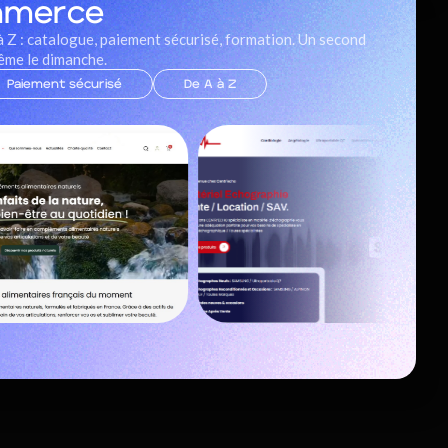
mmerce
à Z : catalogue, paiement sécurisé, formation. Un second
même le dimanche.
Paiement sécurisé
De A à Z