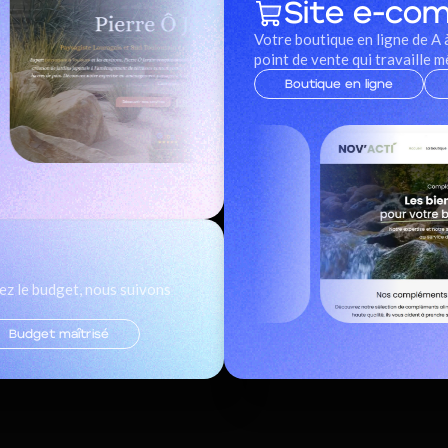
Site e-co
Votre boutique en ligne de A 
point de vente qui travaille 
Boutique en ligne
ez le budget, nous suivons
Budget maîtrisé