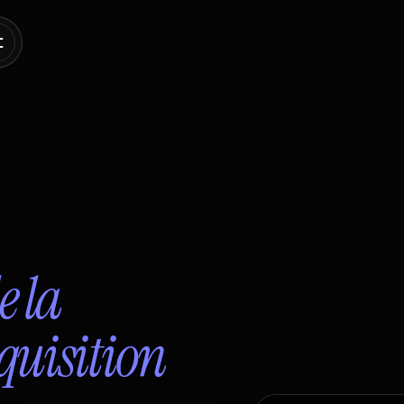
e la
cquisition