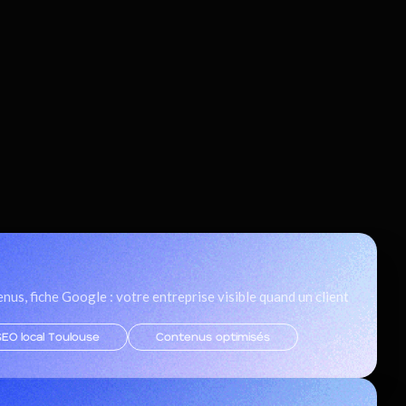
nus, fiche Google : votre entreprise visible quand un client
SEO local Toulouse
Contenus optimisés