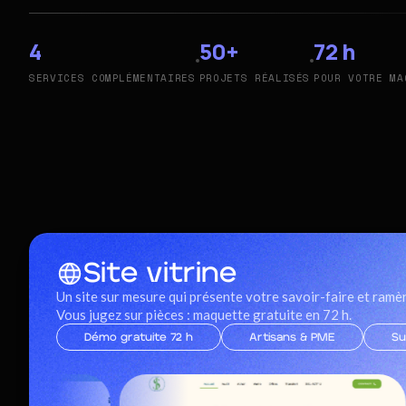
4
50+
72 h
SERVICES COMPLÉMENTAIRES
PROJETS RÉALISÉS
POUR VOTRE MA
Site vitrine
Un site sur mesure qui présente votre savoir-faire et ramèn
Vous jugez sur pièces : maquette gratuite en 72 h.
Démo gratuite 72 h
Artisans & PME
Su