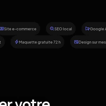
e e-commerce
SEO local
Google Ads
nsparent
Maquette gratuite 72 h
Design 
er votre