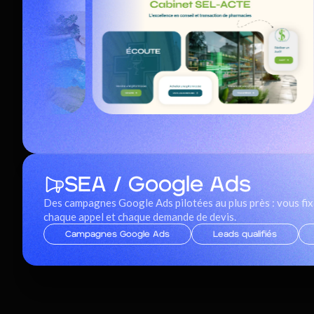
SEA / Google Ads
Des campagnes Google Ads pilotées au plus près : vous fix
chaque appel et chaque demande de devis.
Campagnes Google Ads
Leads qualifiés