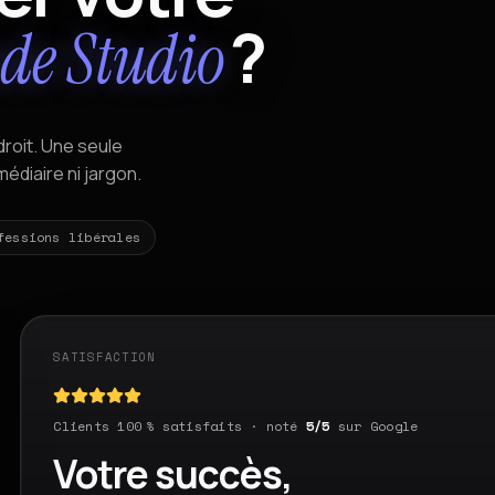
?
ude Studio
droit. Une seule
médiaire ni jargon.
fessions libérales
SATISFACTION
Clients 100 % satisfaits · noté
5/5
sur Google
Votre succès,