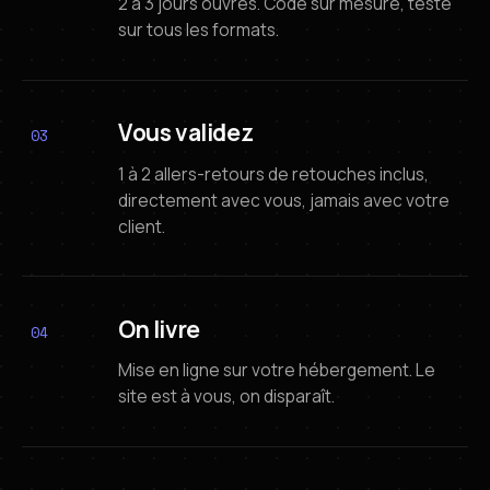
2 à 3 jours ouvrés. Code sur mesure, testé
sur tous les formats.
V
o
u
s
v
a
l
i
d
e
z
03
V
o
u
s
v
a
l
i
d
e
z
1 à 2 allers-retours de retouches inclus,
directement avec vous, jamais avec votre
client.
O
n
l
i
v
r
e
04
O
n
l
i
v
r
e
Mise en ligne sur votre hébergement. Le
site est à vous, on disparaît.