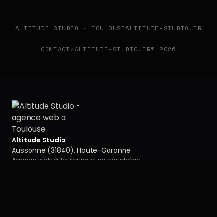
ALTITUDE STUDIO · TOULOUSE
ALTITUDE-STUDIO.FR
CONTACT@ALTITUDE-STUDIO.FR
© 2026
Altitude Studio
Aussonne (31840), Haute-Garonne
Agence web à Toulouse et sa périphérie
Horaires : lundi au samedi, 7h à 19h · dimanche fermé
06 87 62 82 66
contact@altitude-studio.fr