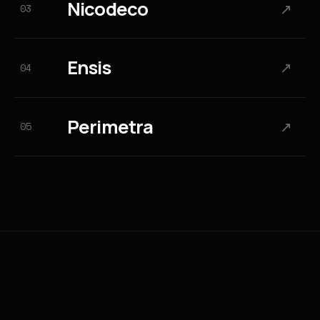
N
i
c
o
d
e
c
o
↗
03
N
i
c
o
d
e
c
o
E
n
s
i
s
↗
04
E
n
s
i
s
P
e
r
i
m
e
t
r
a
↗
05
P
e
r
i
m
e
t
r
a