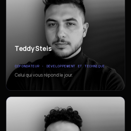
T
e
d
d
y
S
t
e
i
s
T
e
d
d
y
S
t
e
i
s
COFONDATEUR · DÉVELOPPEMENT ET TECHNIQUE
Celui qui vous répond le jour.