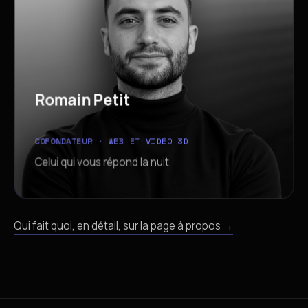
R
o
m
a
i
n
P
e
t
i
t
R
o
m
a
i
n
P
e
t
i
t
COFONDATEUR · WEB ET VIDÉO 3D
Celui qui vous répond la nuit.
Qui fait quoi, en détail, sur la page à propos
→