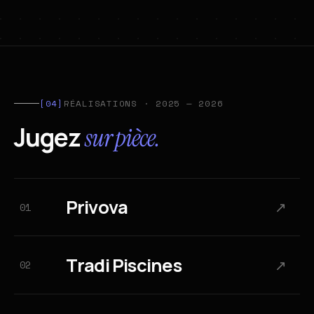
[04]
RÉALISATIONS · 2025 — 2026
Jugez
sur pièce.
P
r
i
v
o
v
a
↗
01
P
r
i
v
o
v
a
T
r
a
d
i
P
i
s
c
i
n
e
s
↗
02
T
r
a
d
i
P
i
s
c
i
n
e
s