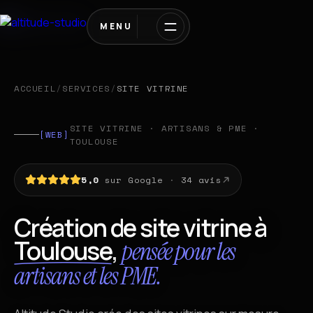
MENU
ACCUEIL
/
SERVICES
/
SITE VITRINE
SITE VITRINE · ARTISANS & PME ·
[WEB]
TOULOUSE
5,0
sur Google
·
34 avis
Création de site vitrine à
Toulouse
,
pensée pour les
artisans et les PME.