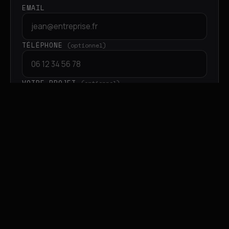
EMAIL
TÉLÉPHONE
(optionnel)
VOTRE PROJET
(optionnel)
DEMANDER MON SITE DÉMO
→
GRATUIT
PRENDRE RENDEZ-VOUS