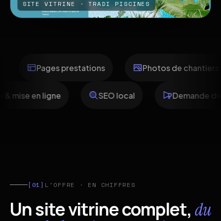
SITE VITRINE · TRADI PISCINES
Pages prestations
Photos de chantiers
maine & mise en ligne
SEO local
Demand
[01]
L'OFFRE · EN CHIFFRES
Un site vitrine complet,
du