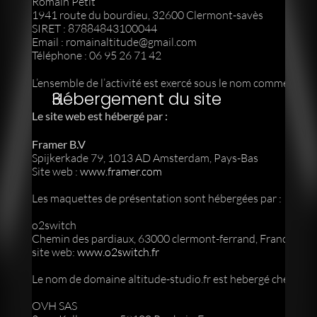
Romain Petit
1941 route du bourdieu, 32600 Clermont-savès
SIRET : 87884843100044
Email : 
romainaltitude@gmail.com
Téléphone : 06 95 26 71 42
L’ensemble de l’activité est exercé sous le nom commercial 
A
Hébergement du site
Le site web est hébergé par :
Framer B.V
Spijkerkade 79, 1013 AD Amsterdam, Pays-Bas
Site web : 
www.framer.com
Les maquettes de présentation sont hébergées par :
o2switch
Chemin des pardiaux, 63000 clermont-ferrand, France
site web: 
www.o2switch.fr
Le nom de domaine altitude-studio.fr est hebergé chez:
OVH SAS