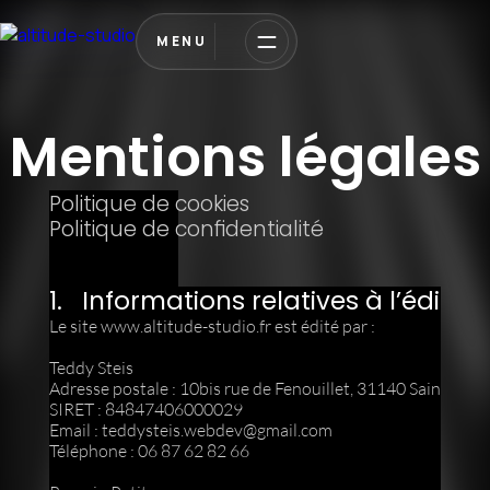
MENU
Mentions légales
Politique de cookies
Politique de confidentialité
1.   Informations relatives à l’éditeu
Le site www.altitude-studio.fr est édité par :
Teddy Steis
Adresse postale : 10bis rue de Fenouillet, 31140 Saint-Alba
SIRET : 84847406000029
Email : 
teddysteis.webdev@gmail.com
Téléphone : 06 87 62 82 66